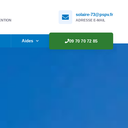
solaire-73@pspv.fr
ENTION
ADRESSE E-MAIL
e
Aides
09 70 70 72 85