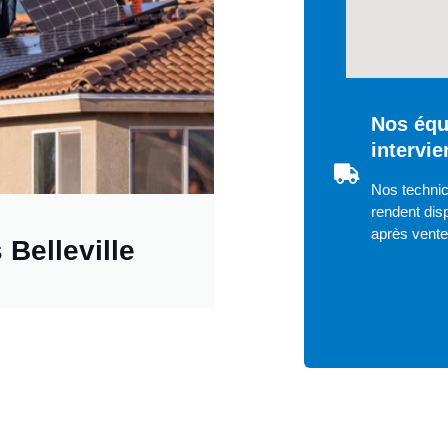
Nos équ
intervie
Nos technici
rendent disp
après vent
Belleville