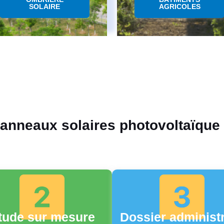
SOLAIRE
AGRICOLES
panneaux solaires photovoltaïque
tude sur mesure
Dossier administr