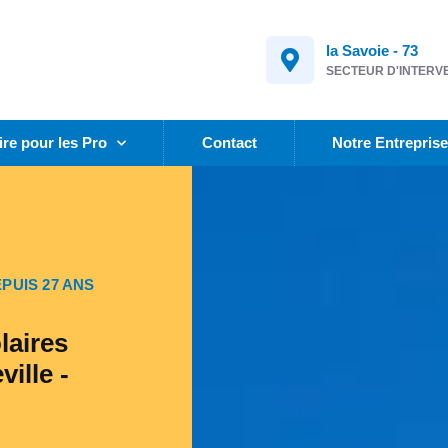
la Savoie - 73
SECTEUR D'INTERV
ire pour les Pro
Contact
Notre Entrepris
PUIS 27 ANS
laires
ille -