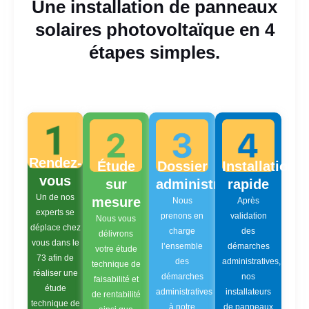
Une installation de panneaux
solaires photovoltaïque en 4
étapes simples.
Rendez-
Étude
Dossier
Installation
vous
sur
administratif
rapide
Un de nos
mesure
Nous
Après
experts se
prenons en
validation
Nous vous
déplace chez
charge
des
délivrons
vous dans le
l’ensemble
démarches
votre étude
73 afin de
des
administratives,
technique de
réaliser une
démarches
nos
faisabilité et
étude
administratives
installateurs
de rentabilité
technique de
à notre
de panneaux