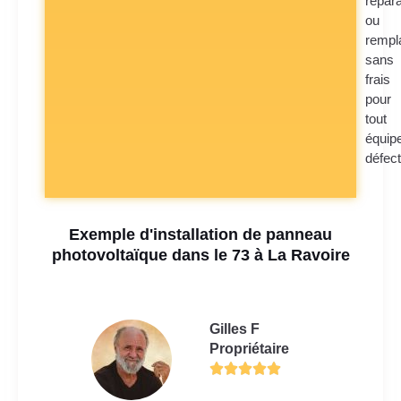
répara
ou
rempl
sans
frais
pour
tout
équip
défec
Exemple d'installation de panneau
photovoltaïque dans le 73 à La Ravoire
Gilles F
Propriétaire