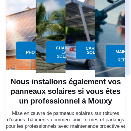
CHAUFFE
PANNEAU
CARPORT
MAINT
EAU
PHOTOVOLTAÏQUE
SOLAIRE
SOLAIRE
RÉPAR
Nous installons également vos
panneaux solaires si vous êtes
un professionnel à Mouxy
Mise en œuvre de panneaux solaires sur toitures
d’usines, bâtiments commerciaux, fermes et parkings
pour les professionnels avec maintenance proactive et