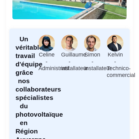
Un
véritable
Celine
Guillaume
Simon
Kelvin
travail
-
-
-
-
d'équipe
Administratif
installateur
Installateur
Technico-
grâce
commercial
nos
collaborateurs
spécialistes
du
photovoltaïque
en
Région